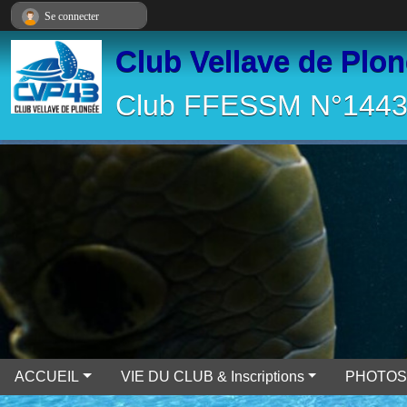
Panneau de gestion des cookies
Se connecter
Club Vellave de Plo
Club FFESSM N°14430
ACCUEIL
VIE DU CLUB & Inscriptions
PHOTOS