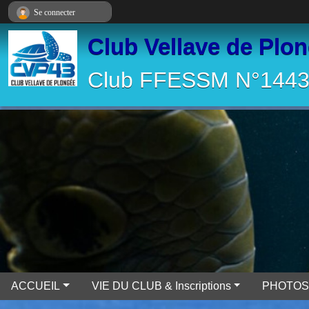
Panneau de gestion des cookies
Se connecter
Club Vellave de Plo
Club FFESSM N°14430
ACCUEIL
VIE DU CLUB & Inscriptions
PHOTOS