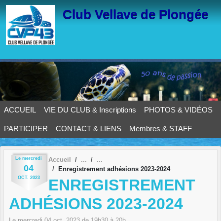
Panneau de gestion des cookies
Club Vellave de Plongée
ACCUEIL
VIE DU CLUB & Inscriptions
PHOTOS & VIDÉOS
PARTICIPER
CONTACT & LIENS
Membres & STAFF
Le
mercredi
Accueil
04
Enregistrement adhésions 2023-2024
OCT.
2023
ENREGISTREMENT
ADHÉSIONS 2023-2024
Le
mercredi
04
oct.
2023
de 19h30 à 20h