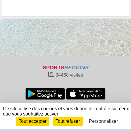
SPORTS
REGIONS
34468
visites
Charte cookies
Gestion des cookies
Ce site utilise des cookies et vous donne le contrôle sur ceux
que vous souhaitez activer
Informations légales
Signaler un contenu inapproprié
Tout accepter
Tout refuser
Personnaliser
Envie de participer ?
Connexion