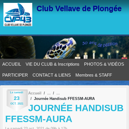
Panneau de gestion des cookies
Club Vellave de Plongée
ACCUEIL
VIE DU CLUB & Inscriptions
PHOTOS & VIDÉOS
PARTICIPER
CONTACT & LIENS
Membres & STAFF
Le
samedi
Accueil
23
Journée Handisub FFESSM-AURA
OCT.
2021
JOURNÉE HANDISUB
FFESSM-AURA
Le
samedi
23
oct.
2021
de 09h à 17h